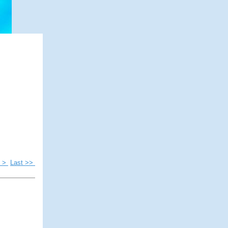
t >
Last >>