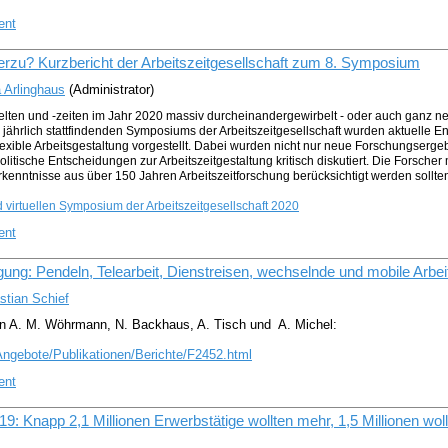
ent
merzu? Kurzbericht der Arbeitszeitgesellschaft zum 8. Symposium
 Arlinghaus
(Administrator)
lten und -zeiten im Jahr 2020 massiv durcheinandergewirbelt - oder auch ganz n
s jährlich stattfindenden Symposiums der Arbeitszeitgesellschaft wurden aktuelle E
lexible Arbeitsgestaltung vorgestellt. Dabei wurden nicht nur neue Forschungserge
olitische Entscheidungen zur Arbeitszeitgestaltung kritisch diskutiert. Die Forsche
Erkenntnisse aus über 150 Jahren Arbeitszeitforschung berücksichtigt werden sollte
 virtuellen Symposium der Arbeitszeitgesellschaft 2020
ent
ung: Pendeln, Tele­arbeit, Dienst­reisen, wechselnde und mobile Arbeit
stian Schief
n A. M. Wöhrmann, N. Backhaus, A. Tisch und A. Michel:
ngebote/Publikationen/Berichte/F2452.html
ent
9: Knapp 2,1 Millionen Erwerbstätige wollten mehr, 1,5 Millionen wol