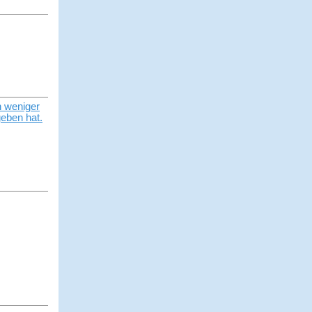
n weniger
eben hat.