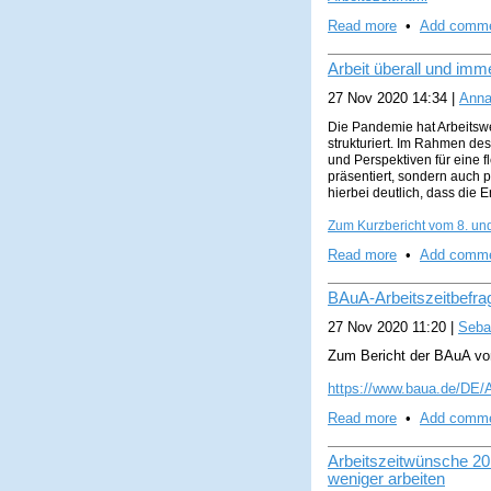
Read more
•
Add comm
Arbeit überall und im
27 Nov 2020 14:34
|
Anna
Die Pandemie hat Arbeitswe
strukturiert. Im Rahmen de
und Perspektiven für eine f
präsentiert, sondern auch p
hierbei deutlich, dass die 
Zum Kurzbericht vom 8. und
Read more
•
Add comm
BAuA-Arbeitszeit­befrag
27 Nov 2020 11:20
|
Seba
Zum Bericht der BAuA vo
https://www.baua.de/DE/A
Read more
•
Add comm
Arbeitszeitwünsche 201
weniger arbeiten