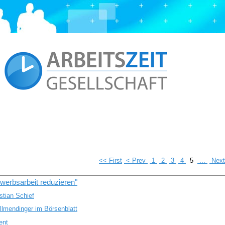
<< First
< Prev
1
2
3
4
5
...
Nex
rwerbsarbeit reduzieren"
tian Schief
llmendinger im Börsenblatt
ent