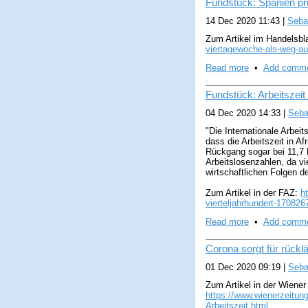
Fundstück: Spanien pr
14 Dec 2020 11:43
|
Seba
Zum Artikel im Handelsbl
viertagewoche-als-weg-au
Read more
•
Add comm
Fundstück: Arbeitszeit 
04 Dec 2020 14:33
|
Seba
"Die Internationale Arbeit
dass die Arbeitszeit in Af
Rückgang sogar bei 11,7 Pr
Arbeitslosenzahlen, da vi
wirtschaftlichen Folgen d
Zum Artikel in der FAZ:
h
vierteljahrhundert-170826
Read more
•
Add comm
Corona sorgt für rücklä
01 Dec 2020 09:19
|
Seba
Zum Artikel in der Wiener
https://www.wienerzeitung
Arbeitszeit.html