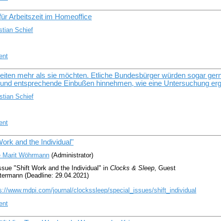
für Arbeitszeit im Homeoffice
tian Schief
ent
beiten mehr als sie möchten. Etliche Bundesbürger würden sogar ger
n und entsprechende Einbußen hinnehmen, wie eine Untersuchung erg
tian Schief
ent
Work and the Individual"
 Marit Wöhrmann
(Administrator)
ssue "Shift Work and the Individual" in
Clocks & Sleep
, Guest
termann (Deadline: 29.04.2021)
s://www.mdpi.com/journal/clockssleep/special_issues/shift_individual
ent