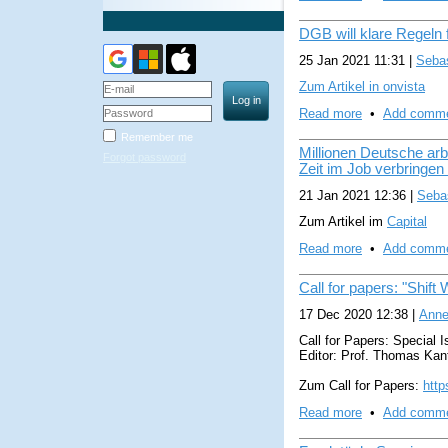
DGB will klare Regeln 
25 Jan 2021 11:31
|
Sebas
Zum Artikel in onvista
Read more
•
Add comm
Remember me
Millionen Deutsche ar
Forgot password
Zeit im Job verbringe
21 Jan 2021 12:36
|
Sebas
Zum Artikel im
Capital
Read more
•
Add comm
Call for papers: "Shift 
17 Dec 2020 12:38
|
Anne
Call for Papers: Special I
Editor: Prof. Thomas Kan
Zum Call for Papers:
http
Read more
•
Add comm