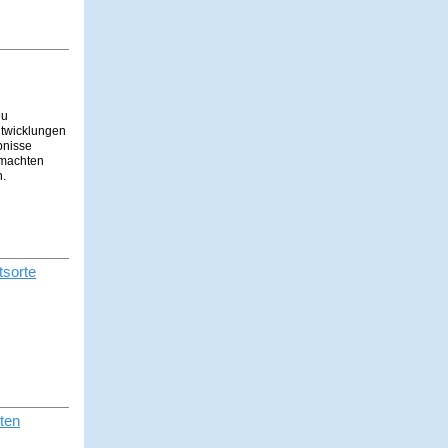
eu
ntwicklungen
bnisse
r machten
n.
s­orte
lten