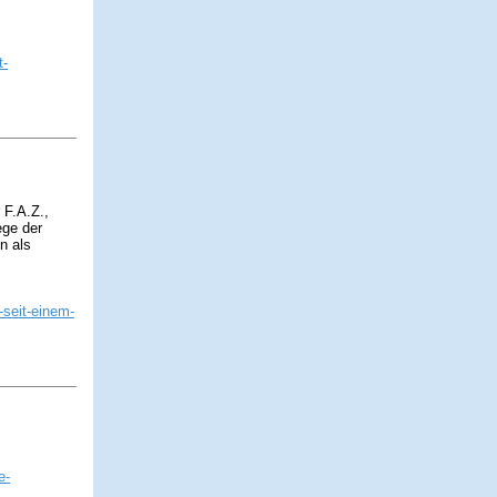
t-
 F.A.Z.,
ege der
n als
-seit-einem-
e-