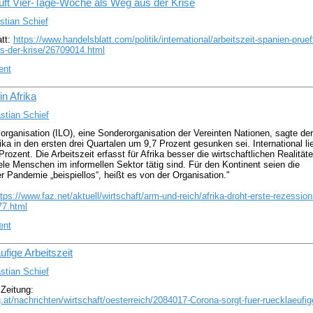
üft Vier-Tage-Woche als Weg aus der Krise
stian Schief
att:
https://www.handelsblatt.com/politik/international/arbeitszeit-spanien-pruef
s-der-krise/26709014.html
ent
in Afrika
stian Schief
sorganisation (ILO), eine Sonderorganisation der Vereinten Nationen, sagte der
rika in den ersten drei Quartalen um 9,7 Prozent gesunken sei. International li
ozent. Die Arbeitszeit erfasst für Afrika besser die wirtschaftlichen Realitäte
ele Menschen im informellen Sektor tätig sind. Für den Kontinent seien die
er Pandemie „beispiellos“, heißt es von der Organisation."
ttps://www.faz.net/aktuell/wirtschaft/arm-und-reich/afrika-droht-erste-rezession
77.html
ent
ufige Arbeitszeit
stian Schief
 Zeitung:
.at/nachrichten/wirtschaft/oesterreich/2084017-Corona-sorgt-fuer-ruecklaeufig